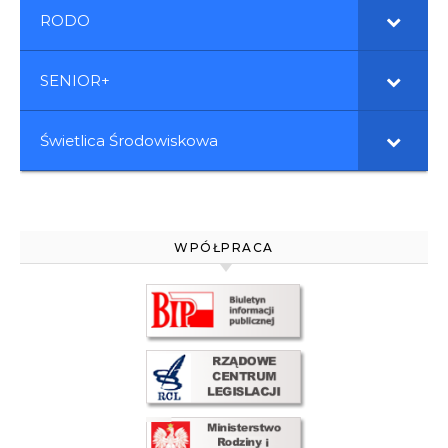
RODO
SENIOR+
Świetlica Środowiskowa
WPÓŁPRACA