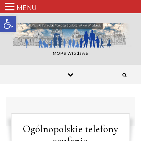
MENU
Otwórz pasek narzędzi
Skip to content
MOPS Włodawa
Ogólnopolskie telefony
zaufania