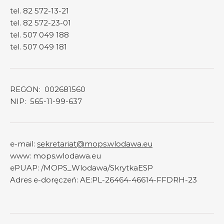
tel. 82 572-13-21
tel. 82 572-23-01
tel. 507 049 188
tel. 507 049 181
REGON: 002681560
NIP: 565-11-99-637
e-mail:
sekretariat@mops.wlodawa.eu
www: mops.wlodawa.eu
ePUAP:
/MOPS_Wlodawa/SkrytkaESP
Adres e-doręczeń: AE:PL-26464-46614-FFDRH-23