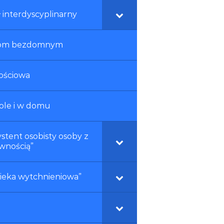
ł interdyscyplinarny
om bezdomnym
ościowa
kole i w domu
stent osobisty osoby z
wnością”
ieka wytchnieniowa”