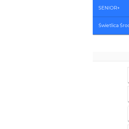
SENIOR+
Świetlica Śr