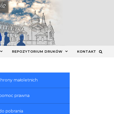
REPOZYTORIUM DRUKÓW
KONTAKT
hrony małoletnich
 pomoc prawna
o pobrania