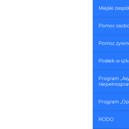
Miejski zespó
Pomoc osob
Pomoc żywn
Posiłek w sz
Program „Asy
niepełnospra
Program „Op
RODO