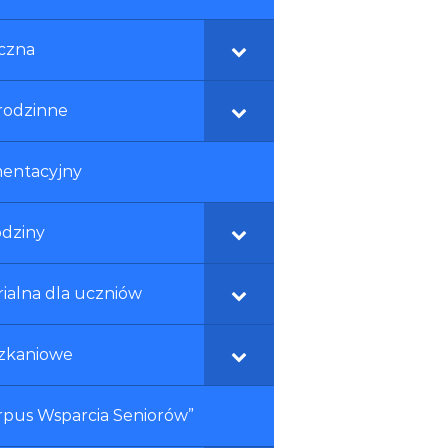
czna
rodzinne
mentacyjny
odziny
alna dla uczniów
szkaniowe
pus Wsparcia Seniorów”