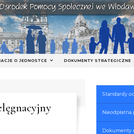
MACJE O JEDNOSTCE
DOKUMENTY STRATEGICZNE
MOPS Włodawa
Standardy oc
elęgnacyjny
Nieodpłatna
Dokumenty d