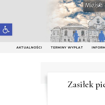
Skip to content
Otwórz pasek narzędzi
AKTUALNOŚCI
TERMINY WYPŁAT
INFOR
Zasiłek pi