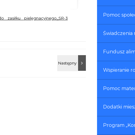
Pomoc społe
o zasiłku pielęgnacyjnego_SR-3
Świadczenia 
Fundusz ali
Wspieranie r
Pomoc materi
Dodatki mie
Program „Kor